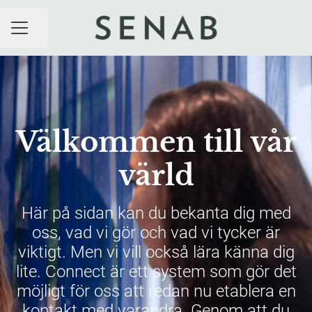
Dela sidan
KARRIÄRMENY
Välkommen till vår
värld
Här på sidan kan du bekanta dig med
oss, vad vi gör och vad vi tycker är
viktigt. Men vi vill också lära känna dig
lite. Connect är ett system som gör det
möjligt för oss att redan nu etablera en
kontakt med varandra. Genom att du