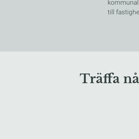
kommunala 
till fastigh
Träffa nå