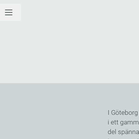
Dela sidan
KARRIÄRMENY
I Göteborg 
i ett gamm
del spännan